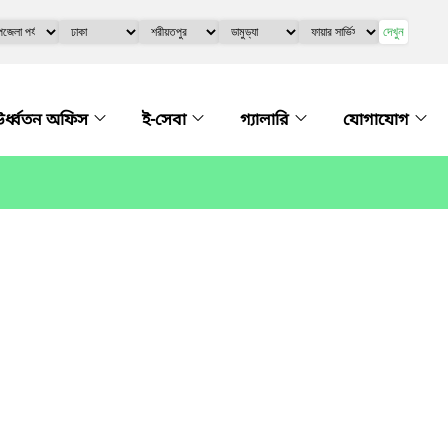
দেখুন
র্ধ্বতন অফিস
ই-সেবা
গ্যালারি
যোগাযোগ