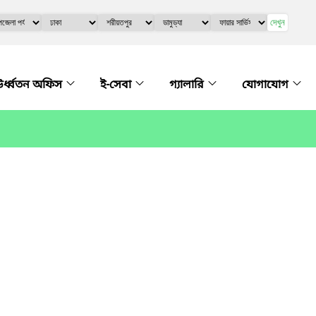
দেখুন
র্ধ্বতন অফিস
ই-সেবা
গ্যালারি
যোগাযোগ