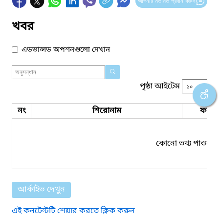
আপনার মতামত প্রদান করুন
খবর
এডভান্সড অপশনগুলো দেখান
পৃষ্ঠা আইটেম
নং
শিরোনাম
ফাইল
কোনো তথ্য পাওয়া য
আর্কাইভ দেখুন
এই কনটেন্টটি শেয়ার করতে ক্লিক করুন